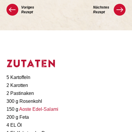
Voriges
Nächstes
Rezept
Rezept
Zutaten
5 Kartoffeln
2 Karotten
2 Pastinaken
300 g Rosenkohl
150 g
Aoste Edel-Salami
200 g Feta
4 EL Öl