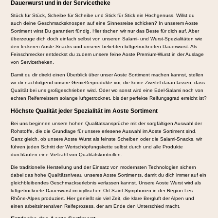
Dauerwurst und in der Servicetheke
Stück für Stück, Scheibe für Scheibe und Stick für Stick ein Hochgenuss. Willst du
auch deine Geschmacksknospen auf eine Sinnesreise schicken? In unserem Aoste
Sortiment wirst Du garantiert fündig. Hier tischen wir nur das Beste für dich auf. Aber
überzeuge dich doch einfach selbst von unseren Salami- und Wurst-Spezialitäten wie
den leckeren Aoste Snacks und unserer beliebten luftgetrockneten Dauerwurst. Als
Feinschmecker entdeckst du zudem unsere feine Aoste Premium-Wurst in der Auslage
von Servicetheken.
Damit du dir direkt einen Überblick über unser Aoste Sortiment machen kannst, stellen
wir dir nachfolgend unsere Genießerprodukte vor, die keine Zweifel daran lassen, dass
Qualität bei uns großgeschrieben wird. Oder wo sonst wird eine Edel-Salami noch von
echten Reifemeistern solange luftgetrocknet, bis der perfekte Reifungsgrad erreicht ist?
Höchste Qualität jeder Spezialität im Aoste Sortiment
Bei uns beginnen unsere hohen Qualitätsansprüche mit der sorgfältigen Auswahl der
Rohstoffe, die die Grundlage für unsere erlesene Auswahl im Aoste Sortiment sind.
Ganz gleich, ob unsere Aoste Wurst als feinste Scheiben oder die Salami-Snacks, wir
führen jeden Schritt der Wertschöpfungskette selbst durch und alle Produkte
durchlaufen eine Vielzahl von Qualitätskontrollen.
Die traditionelle Herstellung und der Einsatz von modernsten Technologien sichern
dabei das hohe Qualitätsniveau unseres Aoste Sortiments, damit du dich immer auf ein
gleichbleibendes Geschmackserlebnis verlassen kannst. Unsere Aoste Wurst wird als
luftgetrocknete Dauerwurst im idyllischen Ort Saint-Symphorien in der Region Les
Rhône-Alpes produziert. Hier genießt sie viel Zeit, die klare Bergluft der Alpen und
einen arbeitsintensiven Reifeprozess, der am Ende den Unterschied macht.