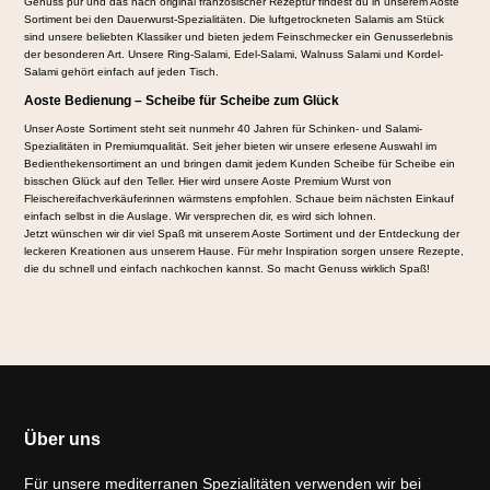
Genuss pur und das nach original französischer Rezeptur findest du in unserem Aoste
Sortiment bei den Dauerwurst-Spezialitäten. Die luftgetrockneten Salamis am Stück
sind unsere beliebten Klassiker und bieten jedem Feinschmecker ein Genusserlebnis
der besonderen Art. Unsere Ring-Salami, Edel-Salami, Walnuss Salami und Kordel-
Salami gehört einfach auf jeden Tisch.
Aoste Bedienung – Scheibe für Scheibe zum Glück
Unser Aoste Sortiment steht seit nunmehr 40 Jahren für Schinken- und Salami-
Spezialitäten in Premiumqualität. Seit jeher bieten wir unsere erlesene Auswahl im
Bedienthekensortiment an und bringen damit jedem Kunden Scheibe für Scheibe ein
bisschen Glück auf den Teller. Hier wird unsere Aoste Premium Wurst von
Fleischereifachverkäuferinnen wärmstens empfohlen. Schaue beim nächsten Einkauf
einfach selbst in die Auslage. Wir versprechen dir, es wird sich lohnen.
Jetzt wünschen wir dir viel Spaß mit unserem Aoste Sortiment und der Entdeckung der
leckeren Kreationen aus unserem Hause. Für mehr Inspiration sorgen unsere Rezepte,
die du schnell und einfach nachkochen kannst. So macht Genuss wirklich Spaß!
Über uns
Für unsere mediterranen Spezialitäten verwenden wir bei