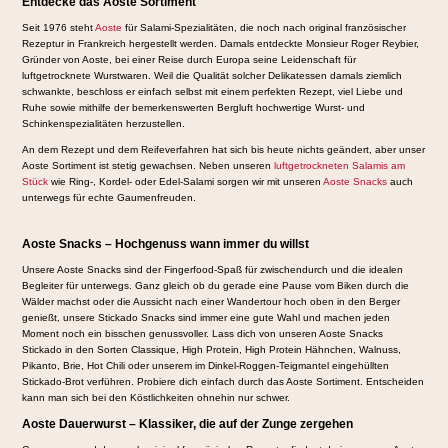
Entdecke das Aoste Sortiment
Seit 1976 steht
Aoste
für Salami-Spezialitäten, die noch nach original französischer
Rezeptur in Frankreich hergestellt werden. Damals entdeckte Monsieur Roger Reybier,
Gründer von Aoste, bei einer Reise durch Europa seine Leidenschaft für
luftgetrocknete Wurstwaren. Weil die Qualität solcher Delikatessen damals ziemlich
schwankte, beschloss er einfach selbst mit einem perfekten Rezept, viel Liebe und
Ruhe sowie mithilfe der bemerkenswerten Bergluft hochwertige Wurst- und
Schinkenspezialitäten herzustellen.
An dem Rezept und dem Reifeverfahren hat sich bis heute nichts geändert, aber unser
Aoste Sortiment ist stetig gewachsen. Neben unseren
luftgetrockneten Salamis am
Stück
wie Ring-, Kordel- oder Edel-Salami sorgen wir mit unseren
Aoste Snacks
auch
unterwegs für echte Gaumenfreuden.
Aoste Snacks – Hochgenuss wann immer du willst
Unsere Aoste Snacks sind der Fingerfood-Spaß für zwischendurch und die idealen
Begleiter für unterwegs. Ganz gleich ob du gerade eine Pause vom Biken durch die
Wälder machst oder die Aussicht nach einer Wandertour hoch oben in den Berger
genießt, unsere Stickado Snacks sind immer eine gute Wahl und machen jeden
Moment noch ein bisschen genussvoller. Lass dich von unseren Aoste Snacks
Stickado in den Sorten Classique, High Protein, High Protein Hähnchen, Walnuss,
Pikanto, Brie, Hot Chili oder unserem im Dinkel-Roggen-Teigmantel eingehüllten
Stickado-Brot verführen. Probiere dich einfach durch das Aoste Sortiment. Entscheiden
kann man sich bei den Köstlichkeiten ohnehin nur schwer.
Aoste Dauerwurst – Klassiker, die auf der Zunge zergehen