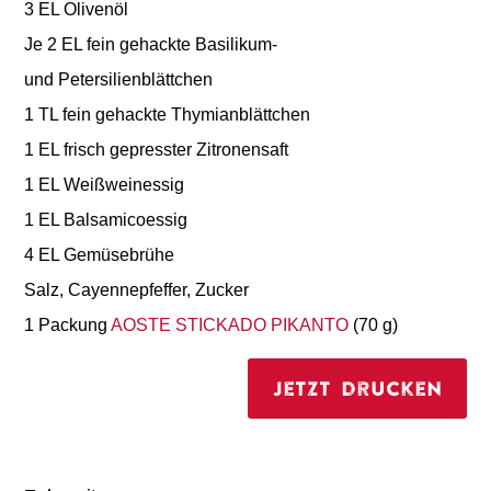
3 EL Olivenöl
Je 2 EL fein gehackte Basilikum-
und Petersilienblättchen
1 TL fein gehackte Thymianblättchen
1 EL frisch gepresster Zitronensaft
1 EL Weißweinessig
1 EL Balsamicoessig
4 EL Gemüsebrühe
Salz, Cayennepfeffer, Zucker
1 Packung
AOSTE STICKADO PIKANTO
(70 g)
Jetzt drucken