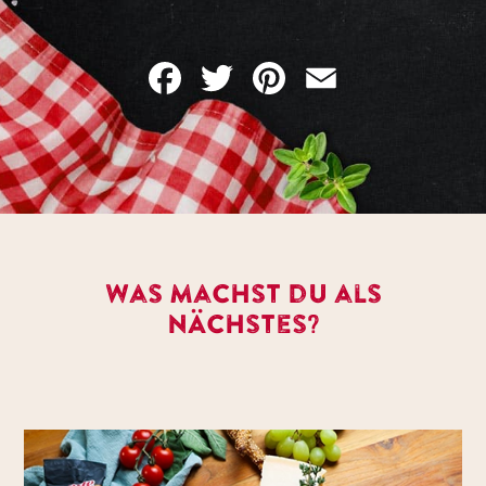
Facebook
Twitter
Pinterest
Email
Was machst du als
nächstes?