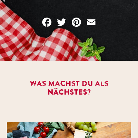
Facebook
Twitter
Pinterest
Email
Was machst du als
nächstes?