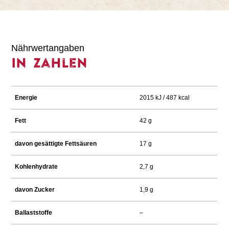
Nährwertangaben
In Zahlen
Energie
2015 kJ / 487 kcal
Fett
42 g
davon gesättigte Fettsäuren
17 g
Kohlenhydrate
2,7 g
davon Zucker
1,9 g
Ballaststoffe
–