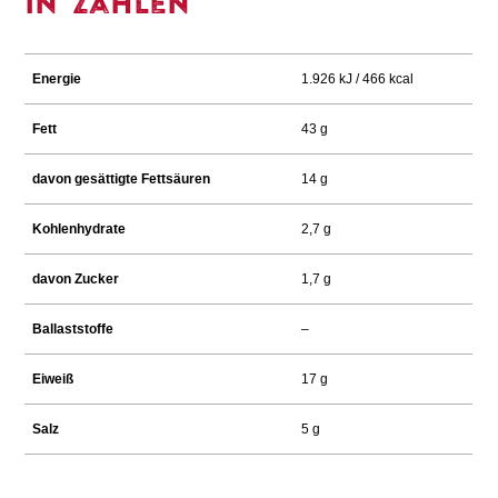
In Zahlen
Energie
1.926 kJ / 466 kcal
Fett
43 g
davon gesättigte Fettsäuren
14 g
Kohlenhydrate
2,7 g
davon Zucker
1,7 g
Ballaststoffe
–
Eiweiß
17 g
Salz
5 g