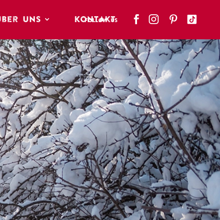
Über Uns
Kontakt


