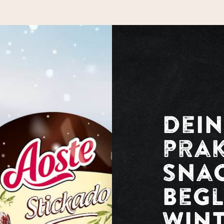
Dein
prak
Snac
Begl
Win