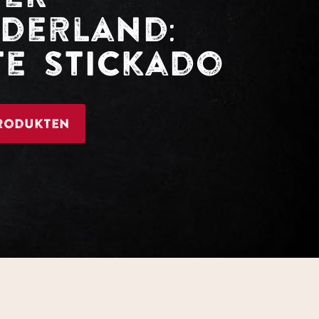
derland:
te Stickado
rodukten