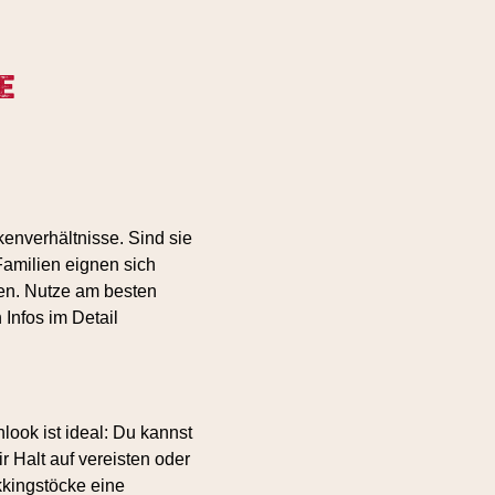
e
kenverhältnisse. Sind sie
amilien eignen sich
en. Nutze am besten
 Infos im Detail
look ist ideal: Du kannst
 Halt auf vereisten oder
kingstöcke eine