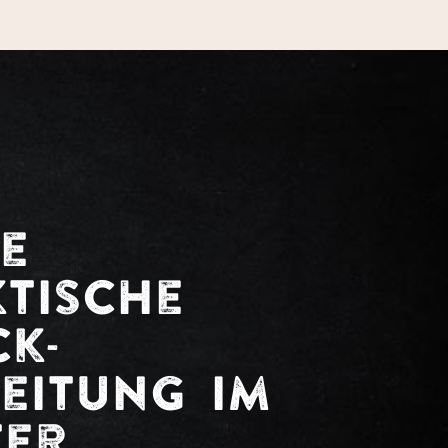
e
tische
k-
eitung im
ter