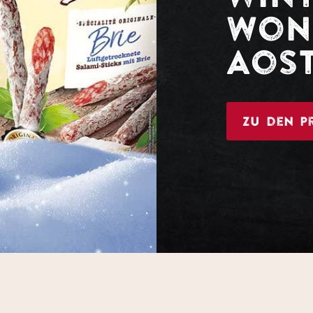
Won
Aos
Zu den P