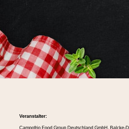
Veranstalter:
Campofrio Food Group Deutschland GmbH, Balcke-Dü