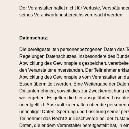
Der Veranstalter haftet nicht für Verluste, Verspätu
seines Verantwortungsbereichs verursacht werden.
Datenschutz:
Die bereitgestellten personenbezogenen Daten des T
Regelungen Datenschutzes, insbesondere des Bunde
Abwicklung des Gewinnspiels gespeichert, verarbeitet
den Veranstalter einverstanden. Der Teilnehmer erkla
Abwicklung des Gewinnspiels vom Veranstalter an da
Essen übermittelt werden. Eine Weitergabe der Dat
Drittunternehmen, soweit dies zur Zweckerreichung e
weitergeben. Es gelten die hier ausgeführten Löschf
unentgeltlich Auskunft zu erhalten über die personen
unrichtiger Daten, Sperrung und Löschung seiner p
Teilnehmer das Recht zur Beschwerde bei der zustän
Daten, die er dem Veranstalter bereitgestellt hat, in