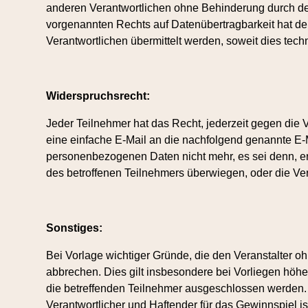
anderen Verantwortlichen ohne Behinderung durch den
vorgenannten Rechts auf Datenübertragbarkeit hat d
Verantwortlichen übermittelt werden, soweit dies te
Widerspruchsrecht:
Jeder Teilnehmer hat das Recht, jederzeit gegen die V
eine einfache E-Mail an die nachfolgend genannte E-
personenbezogenen Daten nicht mehr, es sei denn, er 
des betroffenen Teilnehmers überwiegen, oder die V
Sonstiges:
Bei Vorlage wichtiger Gründe, die den Veranstalter o
abbrechen. Dies gilt insbesondere bei Vorliegen höh
die betreffenden Teilnehmer ausgeschlossen werden. Ei
Verantwortlicher und Haftender für das Gewinnspie