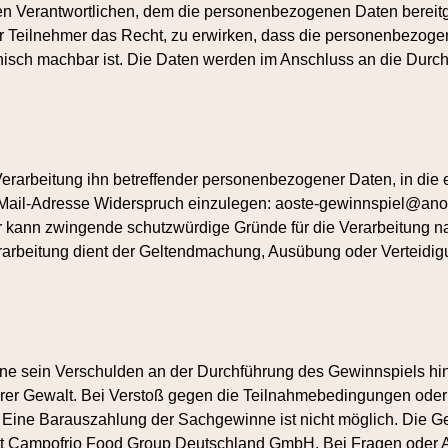
 Verantwortlichen, dem die personenbezogenen Daten bereitgest
er Teilnehmer das Recht, zu erwirken, dass die personenbezog
chnisch machbar ist. Die Daten werden im Anschluss an die Durc
erarbeitung ihn betreffender personenbezogener Daten, in die er
Mail-Adresse Widerspruch einzulegen: aoste-gewinnspiel@anoth
kann zwingende schutzwürdige Gründe für die Verarbeitung n
erarbeitung dient der Geltendmachung, Ausübung oder Verteid
hne sein Verschulden an der Durchführung des Gewinnspiels hi
erer Gewalt. Bei Verstoß gegen die Teilnahmebedingungen oder
ne Barauszahlung der Sachgewinne ist nicht möglich. Die Gewin
l ist Campofrio Food Group Deutschland GmbH. Bei Fragen ode