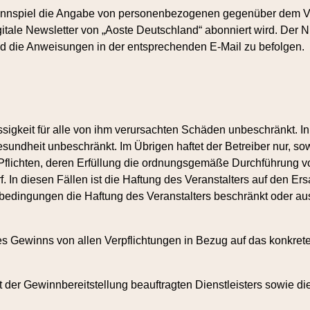
nnspiel die Angabe von personenbezogenen gegenüber dem Veran
itale Newsletter von „Aoste Deutschland“ abonniert wird. Der N
ind die Anweisungen in der entsprechenden E-Mail zu befolgen.
ssigkeit für alle von ihm verursachten Schäden unbeschränkt. In F
undheit unbeschränkt. Im Übrigen haftet der Betreiber nur, sow
 Pflichten, deren Erfüllung die ordnungsgemäße Durchführung 
. In diesen Fällen ist die Haftung des Veranstalters auf den Er
dingungen die Haftung des Veranstalters beschränkt oder ausge
es Gewinns von allen Verpflichtungen in Bezug auf das konkret
mit der Gewinnbereitstellung beauftragten Dienstleisters sowie 