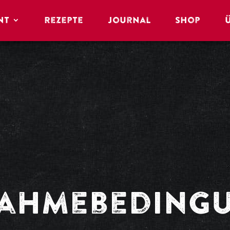
nt
Rezepte
Journal
Shop
nahmebeding