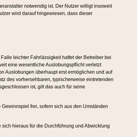
stalter notwendig ist. Der Nutzer willigt insoweit
utzer wird darauf hingewiesen, dass dieser
alle leichter Fahrlässigkeit haftet der Betreiber bei
eit eine wesentliche Auslobungspflicht verletzt
von Auslobungen überhaupt erst ermöglichen und auf
satz des vorhersehbaren, typischerweise eintretenden
schlossen ist, gilt das auch für seine
e Gewinnspiel frei, sofern sich aus den Umständen
die sich hieraus für die Durchführung und Abwicklung