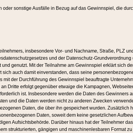
ngen oder sonstige Ausfälle in Bezug auf das Gewinnspiel, die 
eilnehmers, insbesondere Vor- und Nachname, Straße, PLZ und
sdatenschutzgesetzes und der Datenschutz-Grundverordnung
 und genutzt. Mit der Teilnahme am Gewinnspiel erklärt sich de
̈rt sich auch damit einverstanden, dass seine personenbezogene
s mit der Durchführung des Gewinnspiel beauftragte Untern
en an Dritte erfolgt gegenüber etwaige die Kampagnen, Websei
rforderlich ist. Insbesondere werden die Daten des Gewinners 
risten und die Daten werden nicht zu anderen Zwecken verwendet
bezogenen Daten, die über ihn gespeichert wurden. Zusätzlich 
ersonenbezogenen Daten, soweit dem keine gesetzlichen Aufbe
digen Aufsichtsbehörde. Darüber hinaus hat der Teilnehmer d
 einem strukturierten, gängigen und maschinenlesbaren Format z