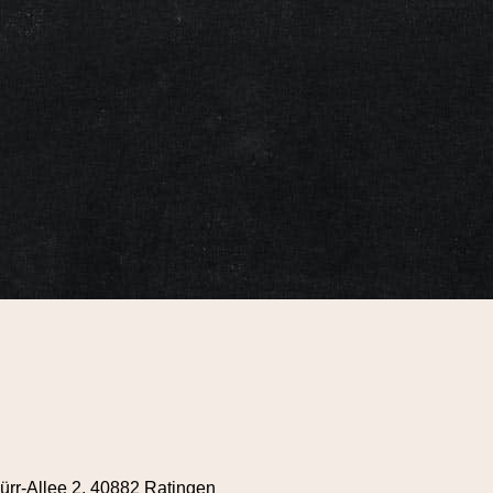
rr-Allee 2, 40882 Ratingen