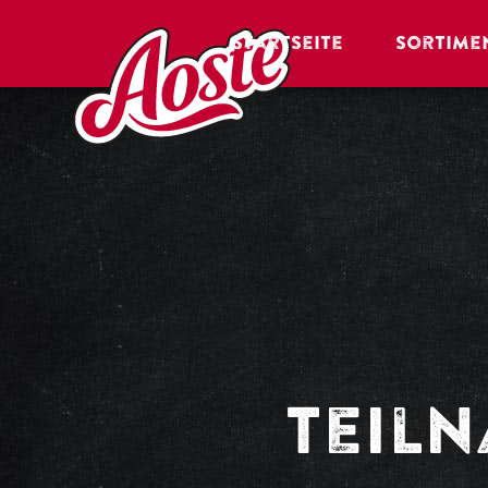
Startseite
Sortime
Teil