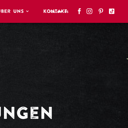
Über Uns
Kontakt



ungen