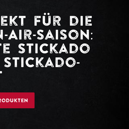
ekt für die
-Air-Saison:
te Stickado
Stickado-
t
rodukten