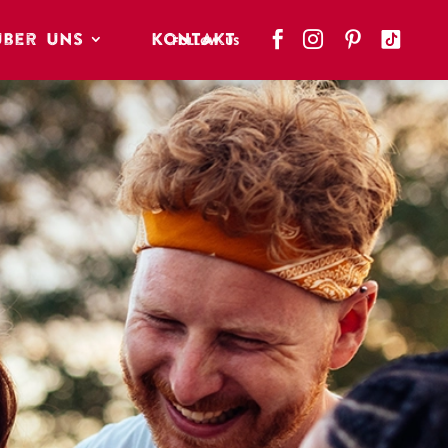
Über Uns
Kontakt


