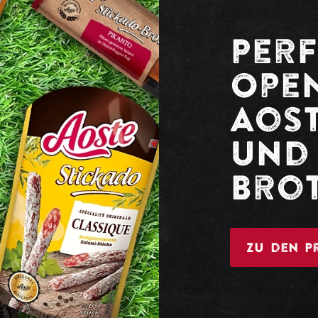
Perf
Open
Aos
und 
Bro
Zu den P