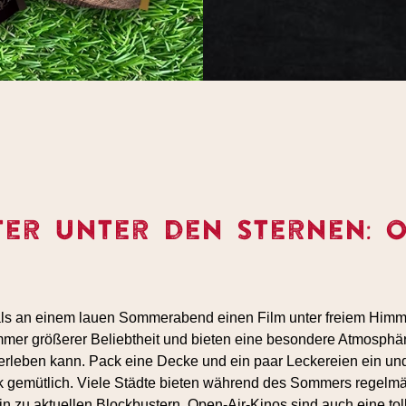
er unter den Sternen: Op
als an einem lauen Sommerabend einen Film unter freiem Him
immer größerer Beliebtheit und bieten eine besondere Atmosphä
erleben kann. Pack eine Decke und ein paar Leckereien ein und
k gemütlich. Viele Städte bieten während des Sommers regelm
in zu aktuellen Blockbustern. Open-Air-Kinos sind auch eine tol