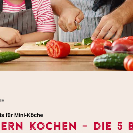
se
is für Mini-Köche
dern kochen – die 5 