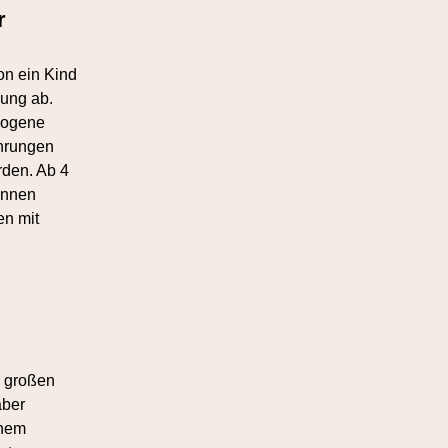
r
on ein Kind
lung ab.
wogene
hrungen
den. Ab 4
önnen
en mit
e großen
aber
inem